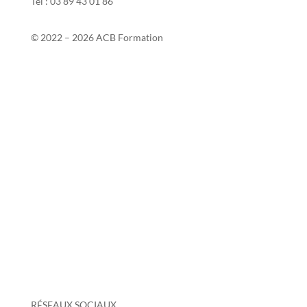
Tél : 03 89 43 01 86
© 2022 – 2026 ACB Formation
Contact
Mentions légales
Si2P
Politique de confidentialité
Politique de protection des données personnelles
Conditions générales de vente
Taux de réussite 2025-2026
Votre avis nous intéresse
Certificat Qualiopi
RÉSEAUX SOCIAUX