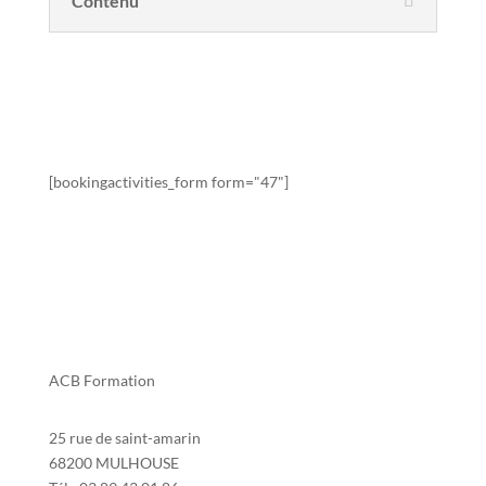
Contenu
Sessions de formation
[bookingactivities_form form="47"]
ACB Formation
25 rue de saint-amarin
68200 MULHOUSE